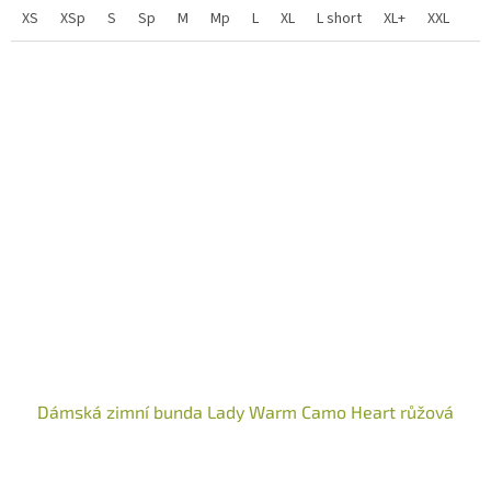
XS
XSp
S
Sp
M
Mp
L
XL
L short
XL+
XXL
XL 
Dámská zimní bunda Lady Warm Camo Heart růžová
Průměrné