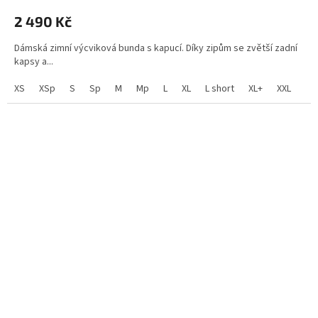
hodnocení
2 490 Kč
produktu
je
Dámská zimní výcviková bunda s kapucí. Díky zipům se zvětší zadní
5,0
kapsy a...
z
5
XS
XSp
S
Sp
M
Mp
L
XL
L short
XL+
XXL
hvězdiček.