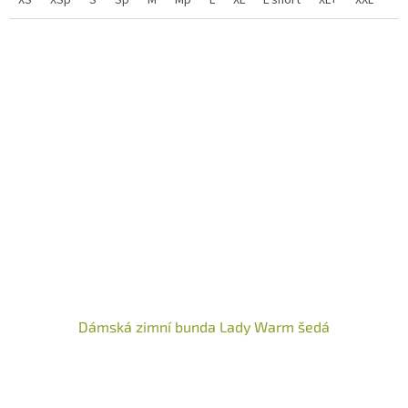
Dámská zimní bunda Lady Warm šedá
Průměrné
hodnocení