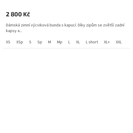
2 800 Kč
Dámská zimní výcviková bunda s kapucí. Díky zipům se zvětší zadní
kapsy a...
XS
XSp
S
Sp
M
Mp
L
XL
L short
XL+
XXL