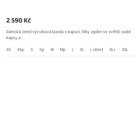
2 590 Kč
Dámská zimní výcviková bunda s kapucí. Díky zipům se zvětší zadní
kapsy a...
XS
XSp
S
Sp
M
Mp
L
XL
L short
XL+
XXL