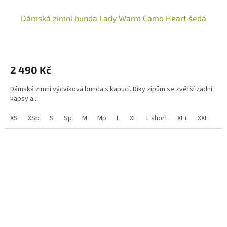
Dámská zimní bunda Lady Warm Camo Heart šedá
2 490 Kč
Dámská zimní výcviková bunda s kapucí. Díky zipům se zvětší zadní
kapsy a...
XS
XSp
S
Sp
M
Mp
L
XL
L short
XL+
XXL