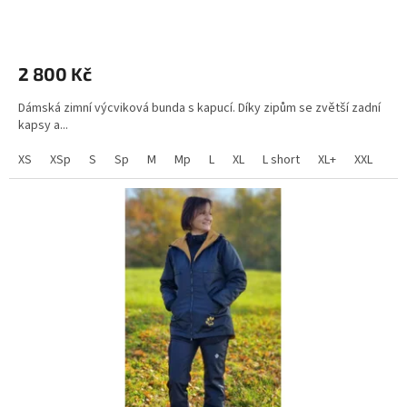
2 800 Kč
Dámská zimní výcviková bunda s kapucí. Díky zipům se zvětší zadní
kapsy a...
XS
XSp
S
Sp
M
Mp
L
XL
L short
XL+
XXL
XL 