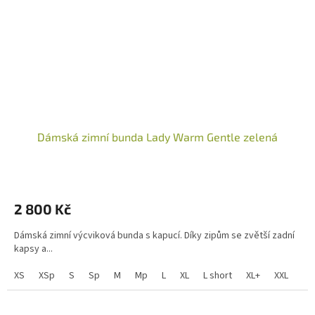
Dámská zimní bunda Lady Warm Gentle zelená
2 800 Kč
Dámská zimní výcviková bunda s kapucí. Díky zipům se zvětší zadní
kapsy a...
XS
XSp
S
Sp
M
Mp
L
XL
L short
XL+
XXL