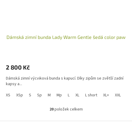
Dámská zimní bunda Lady Warm Gentle šedá color paw
2 800 Kč
Dámská zimní výcviková bunda s kapucí. Díky zipům se zvětší zadní
kapsy a...
XS
XSp
S
Sp
M
Mp
L
XL
L short
XL+
XXL
XL 
20
položek celkem
O
v
l
Z
á
á