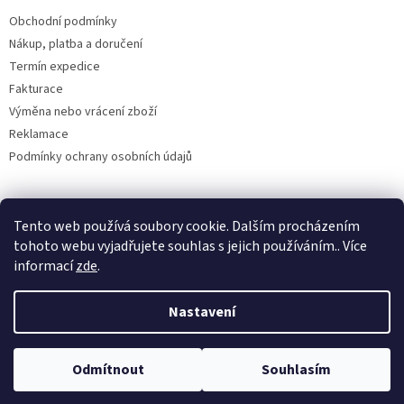
Obchodní podmínky
Nákup, platba a doručení
Termín expedice
Fakturace
Výměna nebo vrácení zboží
Reklamace
Podmínky ochrany osobních údajů
Tento web používá soubory cookie. Dalším procházením
Upravil 404notfound.cz
tohoto webu vyjadřujete souhlas s jejich používáním.. Více
informací
zde
.
Nastavení
Vytvořil Shoptet
Odmítnout
Souhlasím
Copyright 2026
SCUCKADOG
. Všechna práva vyhrazena.