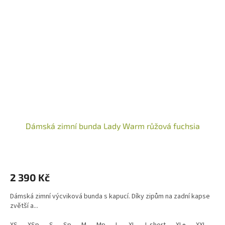
Dámská zimní bunda Lady Warm růžová fuchsia
2 390 Kč
Dámská zimní výcviková bunda s kapucí. Díky zipům na zadní kapse
zvětší a...
XS
XSp
S
Sp
M
Mp
L
XL
L short
XL+
XXL