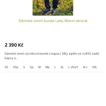
Dámská zimní bunda Lady Warm okrová
2 390 Kč
Dámská zimní výcviková bunda s kapucí. Díky zipům se zvětší zadní
kapsy a...
XS
XSp
S
Sp
M
Mp
L
XL
L short
XL+
XXL