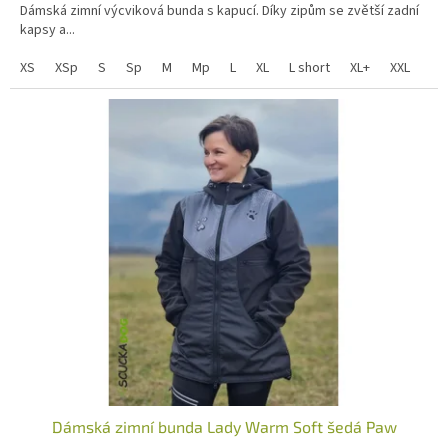
Dámská zimní výcviková bunda s kapucí. Díky zipům se zvětší zadní
kapsy a...
XS
XSp
S
Sp
M
Mp
L
XL
L short
XL+
XXL
Dámská zimní bunda Lady Warm Soft šedá Paw