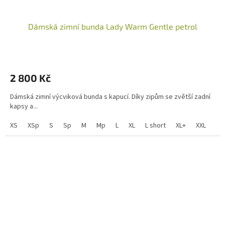
Dámská zimní bunda Lady Warm Gentle petrol
2 800 Kč
Dámská zimní výcviková bunda s kapucí. Díky zipům se zvětší zadní
kapsy a...
XS
XSp
S
Sp
M
Mp
L
XL
L short
XL+
XXL