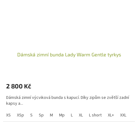
Dámská zimní bunda Lady Warm Gentle tyrkys
2 800 Kč
Dámská zimní výcviková bunda s kapucí. Díky zipům se zvětší zadní
kapsy a...
XS
XSp
S
Sp
M
Mp
L
XL
L short
XL+
XXL