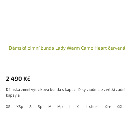
Dámská zimní bunda Lady Warm Camo Heart červená
2 490 Kč
Dámská zimní výcviková bunda s kapucí. Díky zipům se zvětší zadní
kapsy a...
XS
XSp
S
Sp
M
Mp
L
XL
L short
XL+
XXL