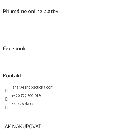
d
p
a
a
Přijímáme online platby
c
t
í
í
p
r
v
k
y
Facebook
v
ý
p
i
s
Kontakt
u
jana
@
eshopscucka.com
+420 722 902 019
scucka.dog/
JAK NAKUPOVAT