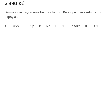
2 390 Kč
produktu
je
Dámská zimní výcviková bunda s kapucí. Díky zipům se zvětší zadní
4,0
kapsy a...
z
5
XS
XSp
S
Sp
M
Mp
L
XL
L short
XL+
XXL
hvězdiček.