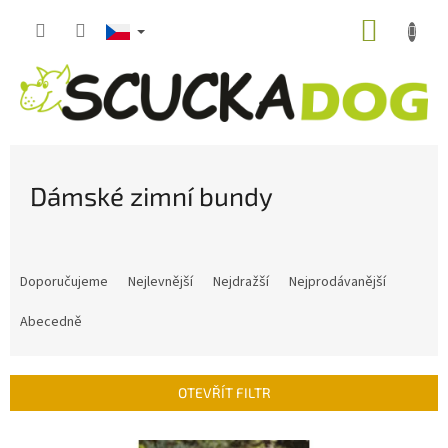
Přejít
NÁKUP
na
obsah
KOŠÍK
Dámské zimní bundy
Ř
a
Doporučujeme
Nejlevnější
Nejdražší
Nejprodávanější
z
e
Abecedně
n
í
p
OTEVŘÍT FILTR
r
o
V