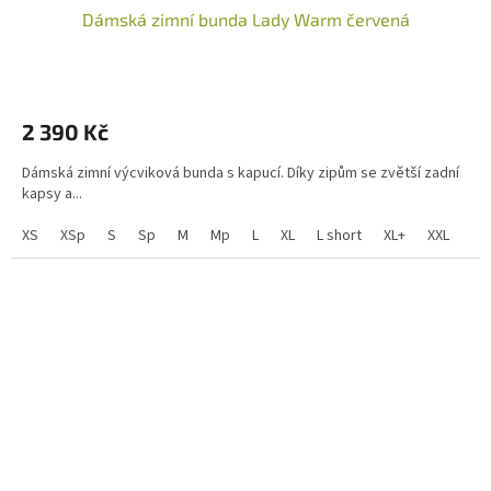
Dámská zimní bunda Lady Warm červená
2 390 Kč
Dámská zimní výcviková bunda s kapucí. Díky zipům se zvětší zadní
kapsy a...
XS
XSp
S
Sp
M
Mp
L
XL
L short
XL+
XXL