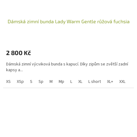
Dámská zimní bunda Lady Warm Gentle růžová fuchsia
2 800 Kč
Dámská zimní výcviková bunda s kapucí. Díky zipům se zvětší zadní
kapsy a...
XS
XSp
S
Sp
M
Mp
L
XL
L short
XL+
XXL