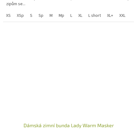
zipům se...
XS
XSp
S
Sp
M
Mp
L
XL
L short
XL+
XXL
Dámská zimní bunda Lady Warm Masker