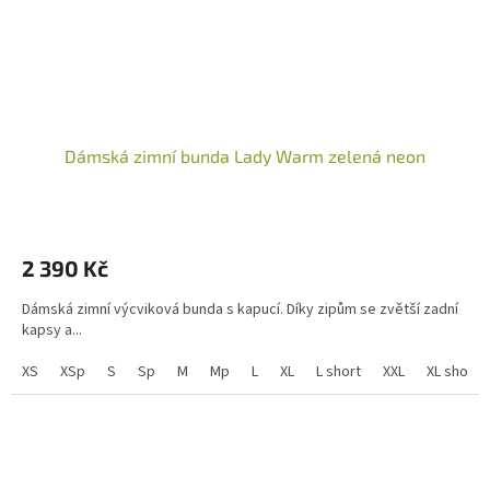
Dámská zimní bunda Lady Warm zelená neon
2 390 Kč
Dámská zimní výcviková bunda s kapucí. Díky zipům se zvětší zadní
kapsy a...
XS
XSp
S
Sp
M
Mp
L
XL
L short
XXL
XL short