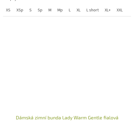
XS
XSp
S
Sp
M
Mp
L
XL
L short
XL+
XXL
Dámská zimní bunda Lady Warm Gentle fialová