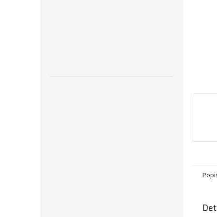
n
e
l
Popi
Det