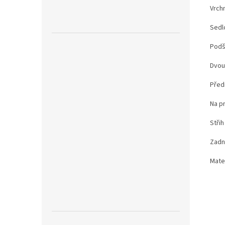
Vrch
Sedl
Podší
Dvou
Před
Na p
Stři
Zadní
Mater