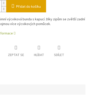
Přidat do košíku
mní výcviková bunda s kapucí. Díky zipům se zvětší zadní
pojmou více výcvikových pomůcek.
informace
ZEPTAT SE
HLÍDAT
SDÍLET