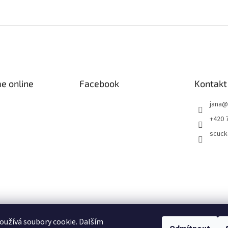
e online
Facebook
Kontakt
jana
@
+420 
scuck
užívá soubory cookie. Dalším