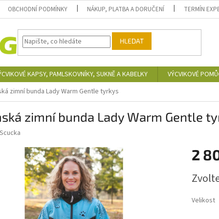
OBCHODNÍ PODMÍNKY
NÁKUP, PLATBA A DORUČENÍ
TERMÍN EXP
HLEDAT
ÝCVIKOVÉ KAPSY, PAMLSKOVNÍKY, SUKNĚ A KABELKY
VÝCVIKOVÉ POMŮ
ká zimní bunda Lady Warm Gentle tyrkys
ská zimní bunda Lady Warm Gentle ty
Scucka
2 8
Měrná
Zvolt
cena:
Velikost