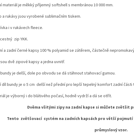
ní materiál je měkký příjemný softshell s membránou 10 000 mm.
o a rukávy jsou vyrobené sublimačním tiskem.
vka i v rukávech fleece.
cestný zip YKK.
ní a zadní černé kapsy 100 % polyamid se zátěrem, částečně nepromokavý
rsou dvě zipové kapsy a jedna uvnitř.
h bundy je delší, dole po obvodu se dá stáhnout stahovací gumou.
 díl bundy je o 5 cm delší než přední pro lepší tepelný komfort zadní části t
iál je výborný i do blátivého počasí, hodně vydrží a dá se otřít.
Dvěma všitými zipy na zadní kapse si můžete zvětšit 
Tento zvětšovací systém na zadních kapsách pro větší pojmut
průmyslový vzor.