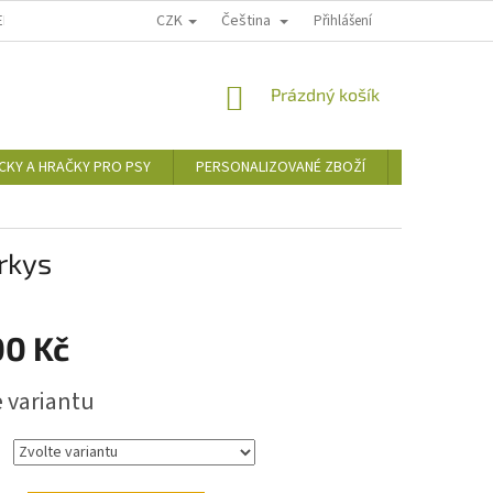
CZK
Čeština
EDICE
FAKTURACE
VÝMĚNA NEBO VRÁCENÍ ZBOŽÍ
Přihlášení
REKLAMAC
NÁKUPNÍ
Prázdný košík
KOŠÍK
CKY A HRAČKY PRO PSY
PERSONALIZOVANÉ ZBOŽÍ
DÁRKOVÉ P
rkys
00 Kč
e variantu