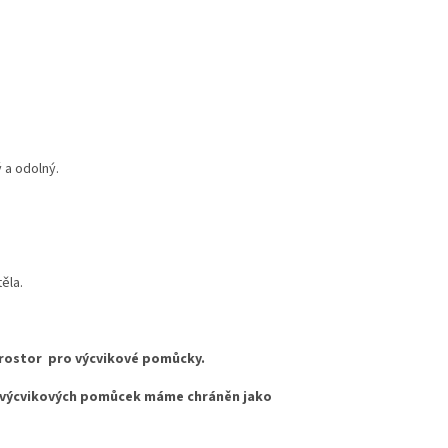
 a odolný.
ěla.
prostor pro výcvikové pomůcky.
í výcvikových pomůcek máme chráněn jako