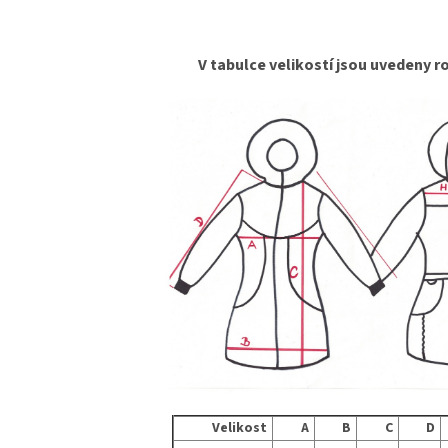
V tabulce velikostí jsou uvedeny 
Velikost
A
B
C
D