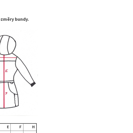
rozměry bundy.
E
F
H