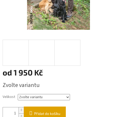
od
1 950 Kč
Měrná
Zvolte variantu
cena:
Velikost
Přidat do košíku