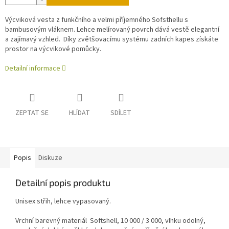
Výcviková vesta z funkčního a velmi příjemného Sofsthellu s
bambusovým vláknem. Lehce melírovaný povrch
dává vestě elegantní
a zajímavý vzhled.
Díky zvětšovacímu systému zadních kapes získáte
prostor na výcvikové pomůcky.
Detailní informace
ZEPTAT SE
HLÍDAT
SDÍLET
Popis
Diskuze
Detailní popis produktu
Unisex střih, lehce vypasovaný.
Vrchní barevný materiál Softshell, 10 000 / 3 000, vlhku odolný,