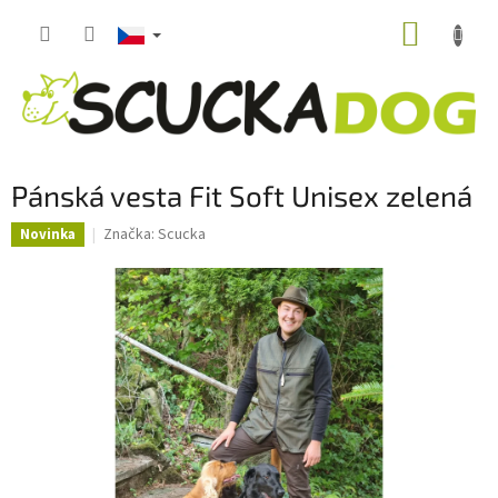
Přejít
NÁKUP
na
obsah
KOŠÍK
Pánská vesta Fit Soft Unisex zelená
Značka:
Scucka
Novinka