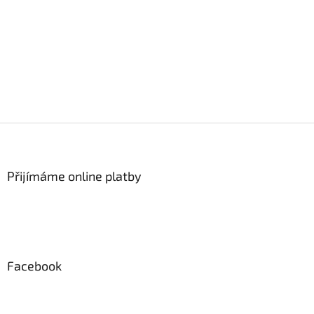
Z
á
p
a
Přijímáme online platby
t
í
Facebook