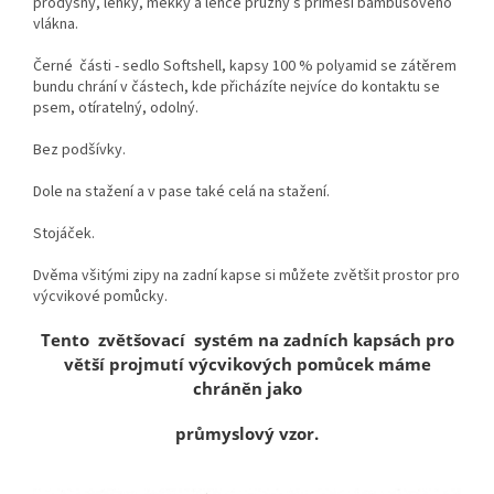
prodyšný, lehký, měkký a lehce pružný s příměsí bambusového
vlákna.
Černé části - sedlo Softshell, kapsy 100 % polyamid se zátěrem
bundu chrání v částech, kde přicházíte nejvíce do kontaktu se
psem, otíratelný, odolný.
Bez podšívky.
Dole na stažení a v pase také celá na stažení.
Stojáček.
Dvěma všitými zipy na zadní kapse si můžete zvětšit prostor pro
výcvikové pomůcky.
Tento zvětšovací systém na zadních kapsách pro
větší projmutí výcvikových pomůcek máme
chráněn jako
průmyslový vzor.