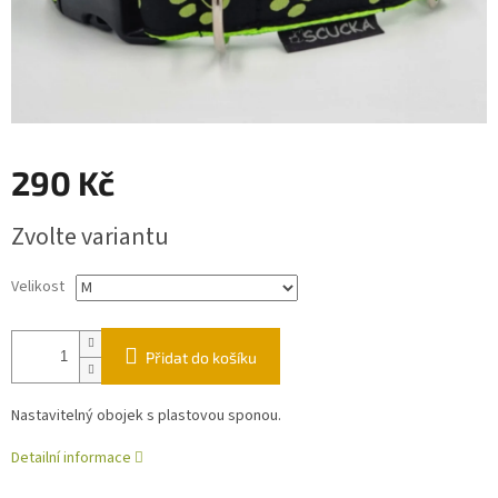
290 Kč
Měrná
Zvolte variantu
cena:
Velikost
Přidat do košíku
Nastavitelný obojek s plastovou sponou.
Detailní informace