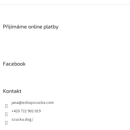
Z
á
p
a
Přijímáme online platby
t
í
Facebook
Kontakt
jana
@
eshopscucka.com
+420 722 902 019
scucka.dog/