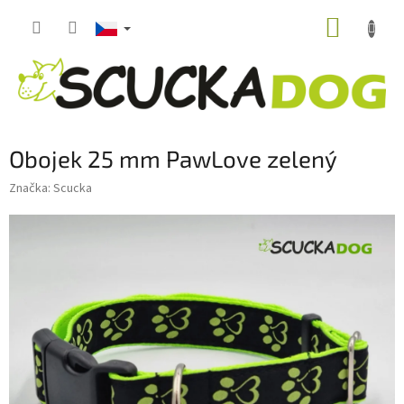
Přejít
NÁKUP
na
obsah
KOŠÍK
Obojek 25 mm PawLove zelený
Značka:
Scucka