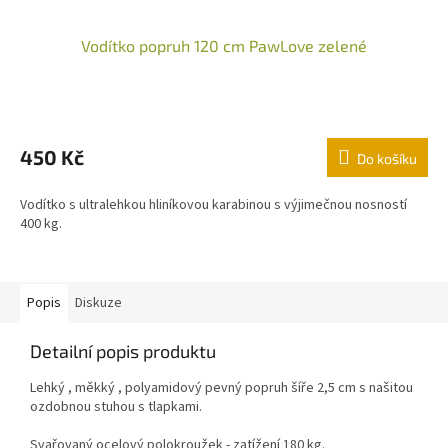
Vodítko popruh 120 cm PawLove zelené
450 Kč
Do košíku
Vodítko s ultralehkou hliníkovou karabinou s výjimečnou nosností
400 kg.
Popis
Diskuze
Detailní popis produktu
Lehký , měkký , polyamidový pevný popruh šíře 2,5 cm s našitou
ozdobnou stuhou s tlapkami.
Svařovaný ocelový polokroužek - zatížení 180 kg.