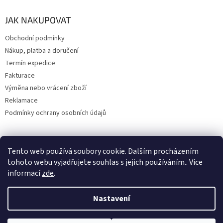
JAK NAKUPOVAT
Obchodní podmínky
Nákup, platba a doručení
Termín expedice
Fakturace
Výměna nebo vrácení zboží
Reklamace
Podmínky ochrany osobních údajů
Tento web používá soubory cookie. Dalším procházením
Upravil 404notfound.cz
tohoto webu vyjadřujete souhlas s jejich používáním.. Více
informací
zde
.
Nastavení
Vytvořil Shoptet