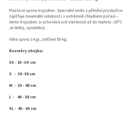
Plastová spona trojzubec :Speciální směs s příměsí pryskyřice
zajišťuje maximální odolnost i v extrémně chladném počasí –
tento trojzubec si uchovává své vlastnosti až do teploty -20°C.
Je lehký, spolehlivý .
Váha spony 14 gr, zatížení 95 kg.
Rozměry obojku:
XS - 25 -34 cm
S - 30 -38 cm
M - 35 - 48 cm
L - 40 - 58 cm
XL - 45 - 65 cm