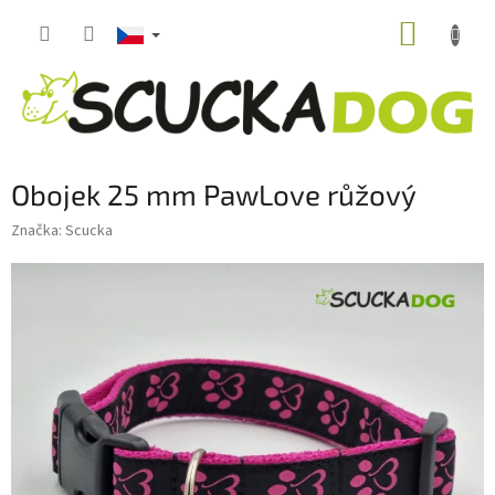
Přejít
NÁKUP
na
obsah
KOŠÍK
Obojek 25 mm PawLove růžový
Značka:
Scucka