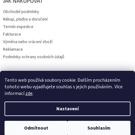
JAK NAKUPOVAT
Obchodní podmínky
Nákup, platba a doručení
Termín expedice
Fakturace
Výměna nebo vrácení zboží
Reklamace
Podmínky ochrany osobních údajů
Tento web používá soubory cookie. Dalším procházením
Upravil 404notfound.cz
tohoto webu vyjadřujete souhlas s jejich používáním.. Více
informací
zde
.
Nastavení
Vytvořil Shoptet
Odmítnout
Souhlasím
Copyright 2026
SCUCKADOG
. Všechna práva vyhrazena.