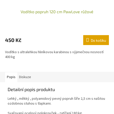
Vodítko popruh 120 cm PawLove růžové
450 Kč
Do košíku
Vodítko s ultralehkou hliníkovou karabinou s výjimečnou nosností
400 kg
Popis
Diskuze
Detailní popis produktu
Lehký , měkký , polyamidový pevný popruh šíře 2,5 cm s našitou
ozdobnou stuhou s tlapkami.
Svařovaný ocelový polokroužek - zatížení 180 kg.