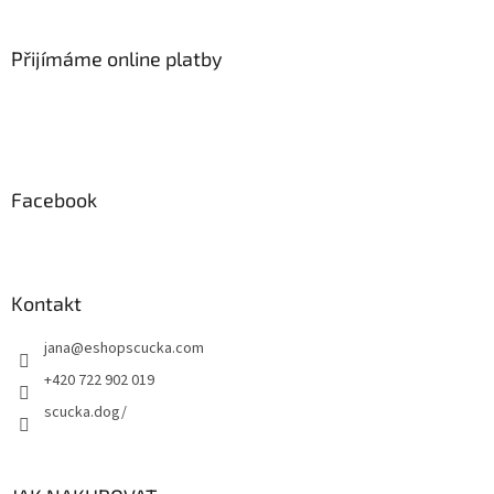
á
p
a
Přijímáme online platby
t
í
Facebook
Kontakt
jana
@
eshopscucka.com
+420 722 902 019
scucka.dog/