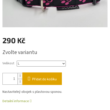
290 Kč
Měrná
Zvolte variantu
cena:
Velikost
Přidat do košíku
Nastavitelný obojek s plastovou sponou.
Detailní informace