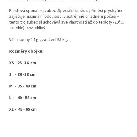
Plastová spona trojzubec :Speciální směs s příměsí pryskyřice
zajišťuje maximální odolnost i v extrémně chladném počasí –
tento trojzubec si uchovává své vlastnosti až do teploty -20°C.
Je lehký, spolehlivý .
Váha spony 14 gr, zatížení 95 kg.
Rozměry obojku:
XS - 25 -34 cm
S - 30 -38 cm
M - 35 - 48 cm
L - 40 - 58 cm
XL - 45 - 65 cm
Z