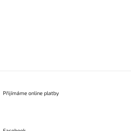
Z
á
p
a
Přijímáme online platby
t
í
Facebook