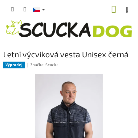
Přejít
NÁKUP
na
obsah
KOŠÍK
Letní výcviková vesta Unisex černá
Značka:
Scucka
Výprodej