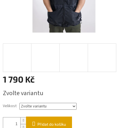
1 790 Kč
Měrná
Zvolte variantu
cena:
Velikost
Přidat do košíku