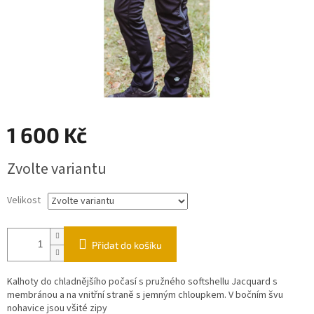
1 600 Kč
Měrná
Zvolte variantu
cena:
Velikost
Přidat do košíku
Kalhoty do chladnějšího počasí s pružného softshellu Jacquard s
membránou a na vnitřní straně s jemným chloupkem. V bočním švu
nohavice jsou všité zipy