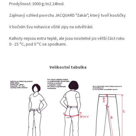
Prodyšnost: 3000 g/m2 24hod.
Zajímavý vzhled povrchu JACQUARD "žakár", který tvoří kostičky.
V bočním švu nohavice všité zipy na odvětrání.
Kalhoty nejsou extra teplé, ale jsou nositelné po větší část roku
0 - 15
°C
, pod 0
°C
se spodkami.
Velikostní tabulka