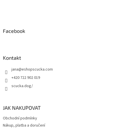
t
í
Facebook
Kontakt
jana
@
eshopscucka.com
+420 722 902 019
scucka.dog/
JAK NAKUPOVAT
Obchodní podmínky
Nákup, platba a doručení