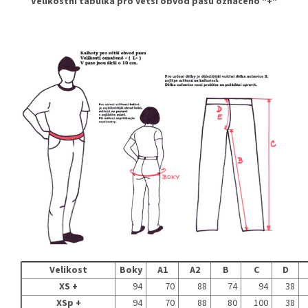
Velikostní tabulka pro větší obvod pasu označeno "+"
Velikost
Boky
A1
A2
B
C
D
XS +
94
70
88
74
94
38
XSp +
94
70
88
80
100
38