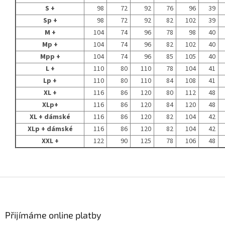
S +
98
72
92
76
96
39
Sp +
98
72
92
82
102
39
M +
104
74
96
78
98
40
Mp +
104
74
96
82
102
40
Mpp +
104
74
96
85
105
40
L +
110
80
110
78
104
41
Lp +
110
80
110
84
108
41
XL +
116
86
120
80
112
48
XLp+
116
86
120
84
120
48
XL + dámské
116
86
120
82
104
42
XLp + dámské
116
86
120
82
104
42
XXL +
122
90
125
78
106
48
Z
á
p
a
Přijímáme online platby