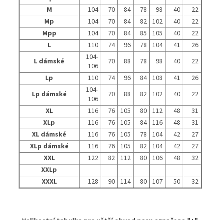
M
104
70
84
78
98
40
22
Mp
104
70
84
82
102
40
22
Mpp
104
70
84
85
105
40
22
L
110
74
96
78
104
41
26
104-
L dámské
70
88
78
98
40
22
106
Lp
110
74
96
84
108
41
26
104-
Lp dámské
70
88
82
102
40
22
106
XL
116
76
105
80
112
48
31
XLp
116
76
105
84
116
48
31
XL dámské
116
76
105
78
104
42
27
XLp dámské
116
76
105
82
104
42
27
XXL
122
82
112
80
106
48
32
XXLp
XXXL
128
90
114
80
107
50
32