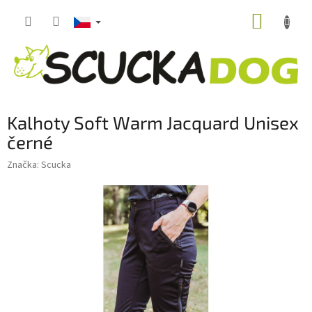
Přejít
NÁKUP
na
obsah
KOŠÍK
Kalhoty Soft Warm Jacquard Unisex
černé
Značka:
Scucka