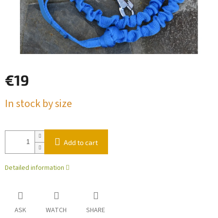
€19
Measure
In stock by size
price:
Add to cart
Detailed information
ASK
WATCH
SHARE