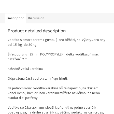
Description
Discussion
Product detailed description
Vodítko s amortizerem ( gumou ) pro běhání, na výlety...pro psy
od 15 kg do 30 kg.
Šíře popruhu 25 mm POLYPROPYLEN , délka vodítka při max
natažení 2 m.
Středně velká karabina
Odpružená část vodítka zmírňuje trhutí.
Na jednom konci vodítka karabina všitá napevno, na druhém
konci ucho , kam druhou karabinu můžete navléknout a nebo
sundat dle potřeby.
Vodítko se 2 karabinami slouží k připnutí na jedné straně k
postroji psa, na druhé straně k člověčímu sedáku na canicross,