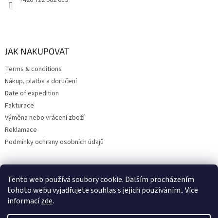
+420 722 902 019
JAK NAKUPOVAT
Terms & conditions
Nákup, platba a doručení
Date of expedition
Fakturace
Výměna nebo vrácení zboží
Reklamace
Podmínky ochrany osobních údajů
Tento web používá soubory cookie. Dalším procházením
Edited by 404notfound.cz
tohoto webu vyjadřujete souhlas s jejich používáním.. Více
informací
zde
.