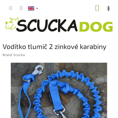
Skip
SHOPP
to
content
CART
Vodítko tlumič 2 zinkové karabiny
Brand:
Scucka