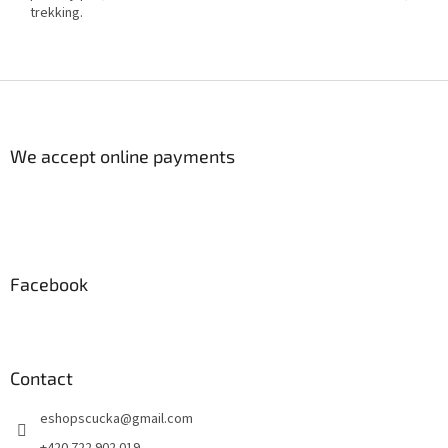
trekking.
F
o
o
t
We accept online payments
e
r
Facebook
Contact
eshopscucka
@
gmail.com