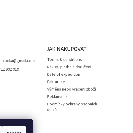
JAK NAKUPOVAT
Terms & conditions
scucka
@
gmail.com
Nákup, platba a doručení
722 902 019
Date of expedition
Fakturace
Výměna nebo vrácení zboží
Reklamace
Podmínky ochrany osobních
údajů