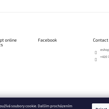
t online
Facebook
Contact
ts
eshop
+420 
oužívá soubory cookie. Dalším procházením