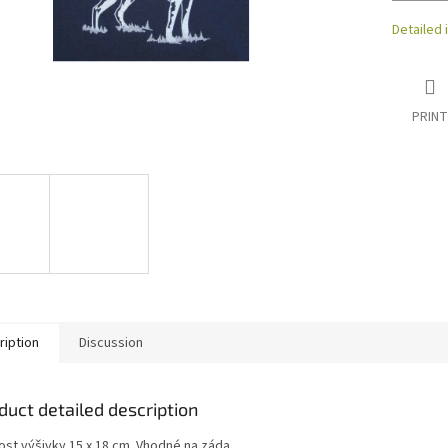
Detailed 
PRINT
ription
Discussion
duct detailed description
kost výšivky 15 x 18 cm. Vhodné na záda