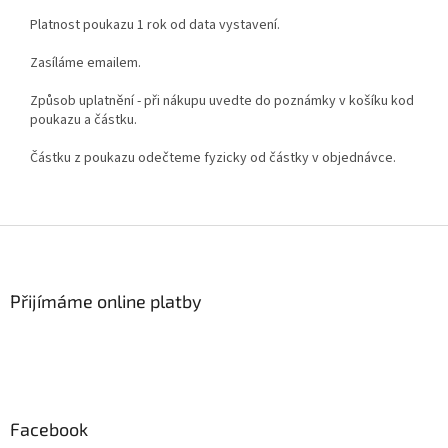
Platnost poukazu 1 rok od data vystavení.
Zasíláme emailem.
Způsob uplatnění - při nákupu uvedte do poznámky v košíku kod
poukazu a částku.
Částku z poukazu odečteme fyzicky od částky v objednávce.
Z
á
p
a
Přijímáme online platby
t
í
Facebook