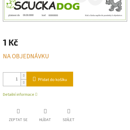
1 Kč
Měrná
NA OBJEDNÁVKU
cena:
Přidat do košíku
Detailní informace
ZEPTAT SE
HLÍDAT
SDÍLET