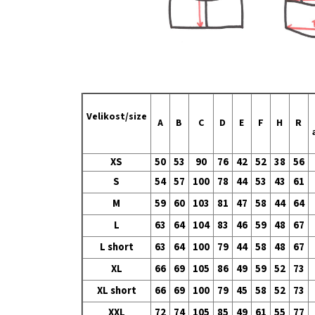
Velikost/size
A
B
C
D
E
F
H
R
XS
50
53
90
76
42
52
38
56
S
54
57
100
78
44
53
43
61
M
59
60
103
81
47
58
44
64
L
63
64
104
83
46
59
48
67
L short
63
64
100
79
44
58
48
67
XL
66
69
105
86
49
59
52
73
XL short
66
69
100
79
45
58
52
73
XXL
72
74
105
85
49
61
55
77