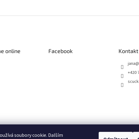
e online
Facebook
Kontakt
jana
@
+420 
scuck
užívá soubory cookie. Dalším