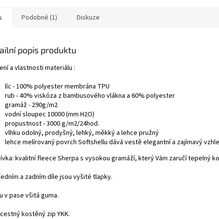
s
Podobné (1)
Diskuze
ailní popis produktu
ní a vlastnosti materiálu :
líc - 100% polyester membrána TPU
rub - 40% viskóza z bambusového vlákna a 60% polyester
gramáž - 290g/m2
vodní sloupec 10000 (mm H2O)
propustnost - 3000 g/m2/24hod.
vlhku odolný, prodyšný, lehký, měkký a lehce pružný
lehce melírovaný povrch Softshellu dává vestě elegantní a zajímavý vzhl
ívka: kvalitní fleece Sherpa s vysokou gramáží, který Vám zaručí tepelný k
edním a zadním díle jsou vyšité tlapky.
u v pase všitá guma.
cestný kostěný zip YKK.