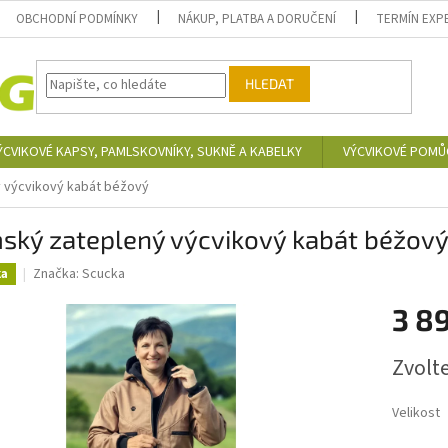
OBCHODNÍ PODMÍNKY
NÁKUP, PLATBA A DORUČENÍ
TERMÍN EXP
HLEDAT
ÝCVIKOVÉ KAPSY, PAMLSKOVNÍKY, SUKNĚ A KABELKY
VÝCVIKOVÉ POMŮ
 výcvikový kabát béžový
ský zateplený výcvikový kabát béžov
Značka:
Scucka
ka
3 8
Měrná
Zvolt
cena:
Velikost