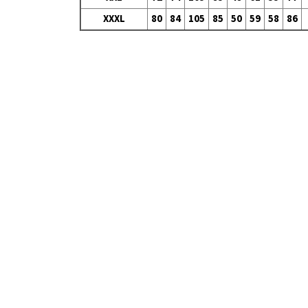
XXXL
80
84
105
85
50
59
58
86