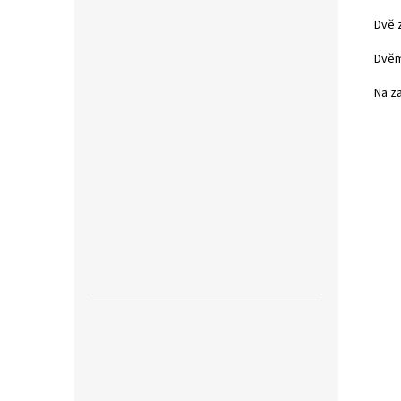
Dvě z
Dvěm
Na z