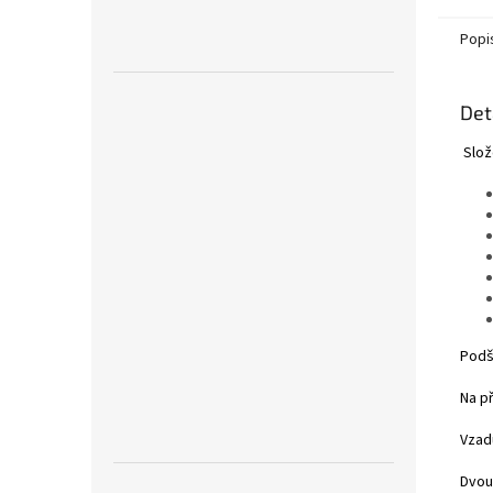
Popi
Det
Slože
Podš
Na př
Vzad
Dvou