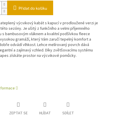
Přidat do košíku
teplený výcvikový kabát s kapucí v prodloužené verzi je
této sezóny. Je ušitý z funkčního a velmi příjemného
lu s bambusovým vláknem a kvalitní podšívkou fleece
vysokou gramáží, který Vám zaručí tepelný komfort a
dobře odvádí vlhkost. Lehce melírovaný povrch
dává
egantní a zajímavý vzhled.
Díky zvětšovacímu systému
kapes získáte prostor na výcvikové pomůcky.
informace
ZEPTAT SE
HLÍDAT
SDÍLET