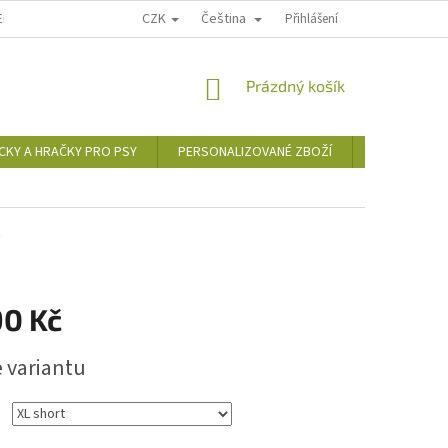
CZK
Čeština
EDICE
FAKTURACE
VÝMĚNA NEBO VRÁCENÍ ZBOŽÍ
Přihlášení
REKLAMAC
NÁKUPNÍ
Prázdný košík
KOŠÍK
CKY A HRAČKY PRO PSY
PERSONALIZOVANÉ ZBOŽÍ
DÁRKOVÉ P
ý
90 Kč
e variantu