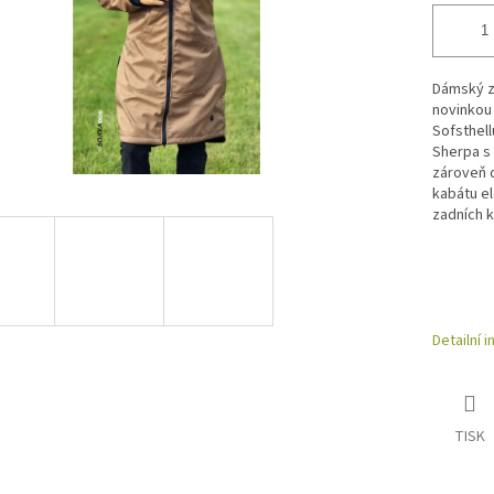
Dámský za
novinkou 
Sofsthel
Sherpa s 
zároveň 
kabátu el
zadních 
Detailní 
TISK