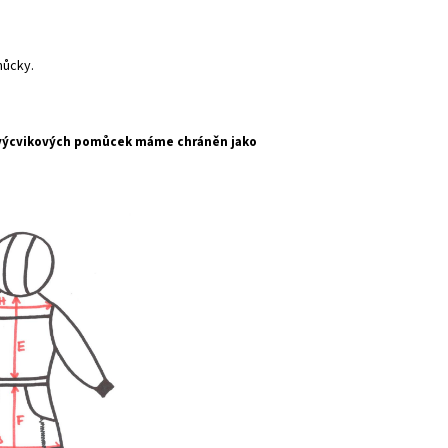
můcky.
 výcvikových pomůcek máme chráněn jako