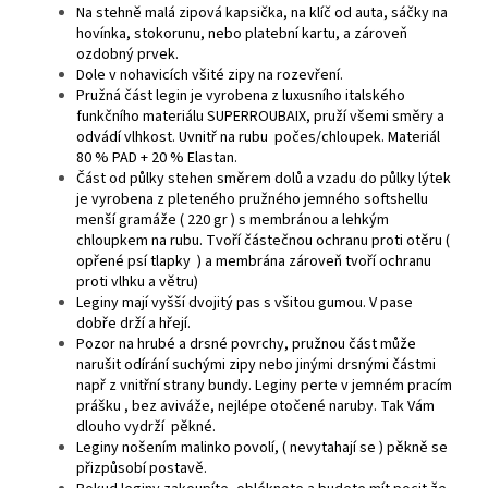
Na stehně malá zipová kapsička, na klíč od auta, sáčky na
hovínka, stokorunu, nebo platební kartu, a zároveň
ozdobný prvek.
Dole v nohavicích všité zipy na rozevření.
Pružná část legin je vyrobena z luxusního italského
funkčního materiálu SUPERROUBAIX, pruží všemi směry a
odvádí vlhkost. Uvnitř na rubu počes/chloupek. Materiál
80 % PAD + 20 % Elastan.
Část od půlky stehen směrem dolů a vzadu do půlky lýtek
je vyrobena z pleteného pružného jemného softshellu
menší gramáže ( 220 gr ) s membránou a lehkým
chloupkem na rubu. Tvoří částečnou ochranu proti otěru (
opřené psí tlapky ) a membrána zároveň tvoří ochranu
proti vlhku a větru)
Leginy mají vyšší dvojitý pas s všitou gumou. V pase
dobře drží a hřejí.
Pozor na hrubé a drsné povrchy, pružnou část může
narušit odírání suchými zipy nebo jinými drsnými částmi
např z vnitřní strany bundy. Leginy perte v jemném pracím
prášku , bez aviváže, nejlépe otočené naruby. Tak Vám
dlouho vydrží pěkné.
Leginy nošením malinko povolí, ( nevytahají se ) pěkně se
přizpůsobí postavě.