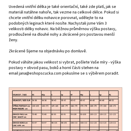
Uvedená vnitřní délka je také orientační, také zde platí, jak se
materiál natáhne nahoře, tak vezme na celkové délce. Pokud si
chcete vnitřní délku nohavice porovnat, udělejte to
na
podobných leginach které nosíte.
Nachystali jsme Vám 3
velikosti délky nohavic.
Na běžnou průměrnou výšku postavy,
prodloužené na dlouhé nohy a zkrácené pro postavou menší
ženy.
Zkrácené šijeme na objednávku po domluvě.
Pokud váháte jakou velikost si vybrat, pošlete Vaše míry - výška
postavy + obvod pasu, boků a horní části stehen na
email
jana@eshopscucka.com pokusíme se s výběrem poradit.