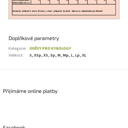
Doplňkové parametry
Kategorie
:
ODĚVY PRO KYNOLOGY
Velikost
:
S, XSp, XS, Sp, M, Mp, L, Lp, XL
Z
á
p
a
Přijímáme online platby
t
í
Facebook