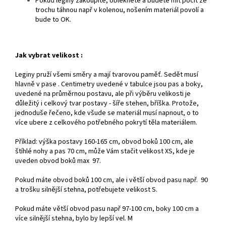
Pokud leginy zakoupíte, obléknete a budete mít pocit že
trochu táhnou např v kolenou, nošením materiál povolí a
bude to OK.
Jak vybrat velikost :
Leginy pruží všemi směry a mají tvarovou paměť. Sedět musí
hlavně v pase .
Centimetry uvedené v tabulce jsou pas a boky,
uvedené na průměrnou postavu, ale při výběru velikosti je
důležitý i celkový tvar postavy - šíře stehen, bříška.
Protože,
jednoduše řečeno, kde všude se materiál musí napnout, o to
více ubere z celkového potřebného pokrytí těla materiálem.
Příklad: výška postavy 160-165 cm, obvod boků 100 cm, ale
štíhlé nohy a pas 70 cm, může Vám stačit velikost XS, kde je
uveden obvod boků max 97.
Pokud máte obvod boků 100 cm, ale i větší obvod pasu např. 90
a trošku silnější stehna, potřebujete velikost S.
Pokud máte větší obvod pasu např 97-100 cm, boky 100 cm a
více silnější stehna, bylo by lepší vel. M