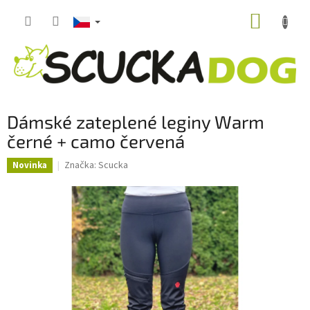
Přejít
NÁKUP
na
obsah
KOŠÍK
Dámské zateplené leginy Warm
černé + camo červená
Značka:
Scucka
Novinka