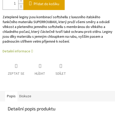
Přidat do košíku
Zateplené leginy jsou kombinací softshellu z luxusního italského
funkčního materiálu SUPERROUBAIX, který pruží všemi směry a odvádí
vlhkost a pleteného jemného softshellu s membránou do vlhkého a
chladného počasí, který částečně tvoří také ochranu proti otěru. Leginy
jsou díky materiálu s jemným chloupkem na rubu, vyšším pasem a
padnoucím stříhem velmi příjemné k nošení.
Detailní informace
ZEPTAT SE
HLÍDAT
SDÍLET
Popis
Diskuze
Detailní popis produktu