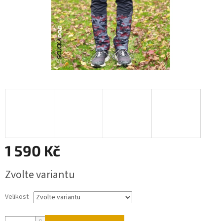
1 590 Kč
Měrná
Zvolte variantu
cena:
Velikost