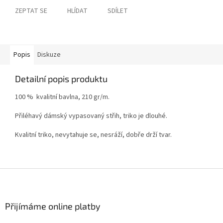
ZEPTAT SE
HLÍDAT
SDÍLET
Popis
Diskuze
Detailní popis produktu
100 % kvalitní bavlna, 210 gr/m.
Přiléhavý dámský vypasovaný střih, triko je dlouhé.
Kvalitní triko, nevytahuje se, nesráží, dobře drží tvar.
Z
á
p
a
Přijímáme online platby
t