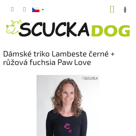
Přejít
NÁKUP
na
obsah
KOŠÍK
Dámské triko Lambeste černé +
růžová fuchsia Paw Love