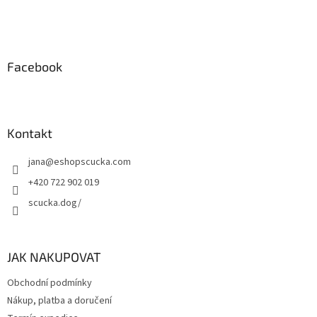
í
Facebook
Kontakt
jana
@
eshopscucka.com
+420 722 902 019
scucka.dog/
JAK NAKUPOVAT
Obchodní podmínky
Nákup, platba a doručení