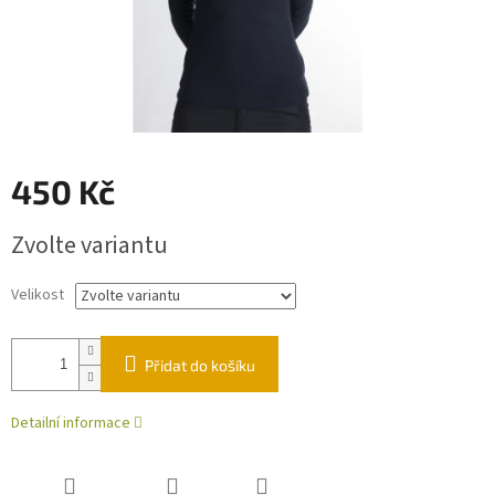
450 Kč
Měrná
Zvolte variantu
cena:
Velikost
Přidat do košíku
Detailní informace