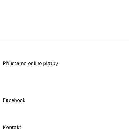
Z
á
p
a
Přijímáme online platby
t
í
Facebook
Kontakt