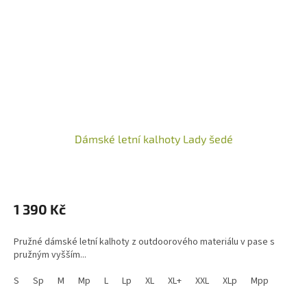
Dámské letní kalhoty Lady šedé
1 390 Kč
Pružné dámské letní kalhoty z outdoorového materiálu v pase s
pružným vyšším...
S
Sp
M
Mp
L
Lp
XL
XL+
XXL
XLp
Mpp