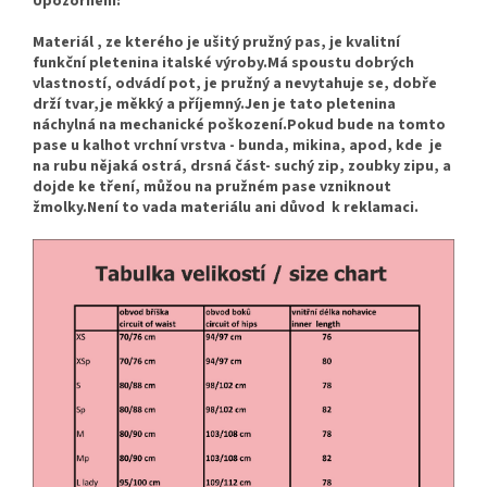
Upozornění:
Materiál , ze kterého je ušitý pružný pas, je kvalitní
funkční pletenina italské výroby.Má spoustu dobrých
vlastností, odvádí pot, je pružný a nevytahuje se, dobře
drží tvar,je měkký a příjemný.Jen je tato pletenina
náchylná na mechanické poškození.Pokud bude na tomto
pase u kalhot vrchní vrstva - bunda, mikina, apod, kde je
na rubu nějaká ostrá, drsná část- suchý zip, zoubky zipu, a
dojde ke tření, můžou na pružném pase vzniknout
žmolky.Není to vada materiálu ani důvod k reklamaci.