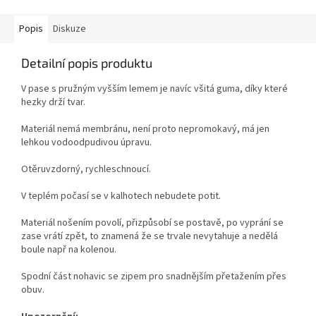
Popis
Diskuze
Detailní popis produktu
V pase s pružným vyšším lemem je navíc všitá guma, díky které
hezky drží tvar.
Materiál nemá membránu, není proto nepromokavý, má jen
lehkou vodoodpudivou úpravu.
Otěruvzdorný, rychleschnoucí.
V teplém počasí se v kalhotech nebudete potit.
Materiál nošením povolí, přizpůsobí se postavě, po vyprání se
zase vrátí zpět, to znamená že se trvale nevytahuje a nedělá
boule např na kolenou.
Spodní část nohavic se zipem
pro snadnějším přetažením přes
obuv.