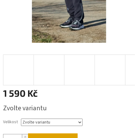
1 590 Kč
Měrná
Zvolte variantu
cena:
Velikost