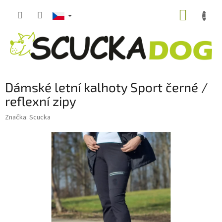
Přejít
NÁKUP
na
obsah
KOŠÍK
Dámské letní kalhoty Sport černé /
reflexní zipy
Značka:
Scucka