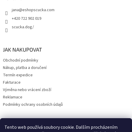
jana
@
eshopscucka.com
+420 722 902 019
scucka.dog/
JAK NAKUPOVAT
Obchodní podmínky
Nákup, platba a doručení
Termín expedice
Fakturace
Výměna nebo vrácení zboží
Reklamace
Podmínky ochrany osobních údajů
Tento web používá soubory cookie. Dalším procházením
Upravil 404notfound.cz