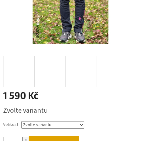
1 590 Kč
Měrná
Zvolte variantu
cena:
Velikost