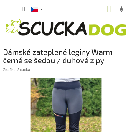
Přejít
NÁKUP
na
obsah
KOŠÍK
Dámské zateplené leginy Warm
černé se šedou / duhové zipy
Značka:
Scucka