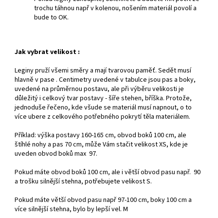
trochu táhnou např v kolenou, nošením materiál povolí a
bude to OK.
Jak vybrat velikost :
Leginy pruží všemi směry a mají tvarovou paměť. Sedět musí
hlavně v pase .
Centimetry uvedené v tabulce jsou pas a boky,
uvedené na průměrnou postavu, ale při výběru velikosti je
důležitý i celkový tvar postavy - šíře stehen, bříška.
Protože,
jednoduše řečeno, kde všude se materiál musí napnout, o to
více ubere z celkového potřebného pokrytí těla materiálem.
Příklad: výška postavy 160-165 cm, obvod boků 100 cm, ale
štíhlé nohy a pas 70 cm, může Vám stačit velikost XS, kde je
uveden obvod boků max 97.
Pokud máte obvod boků 100 cm, ale i větší obvod pasu např. 90
a trošku silnější stehna, potřebujete velikost S.
Pokud máte větší obvod pasu např 97-100 cm, boky 100 cm a
více silnější stehna, bylo by lepší vel. M