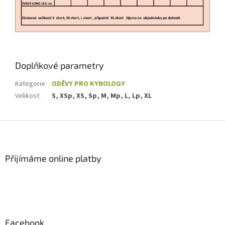
Doplňkové parametry
Kategorie
:
ODĚVY PRO KYNOLOGY
Velikost
:
S, XSp, XS, Sp, M, Mp, L, Lp, XL
Z
á
p
a
Přijímáme online platby
t
í
Facebook