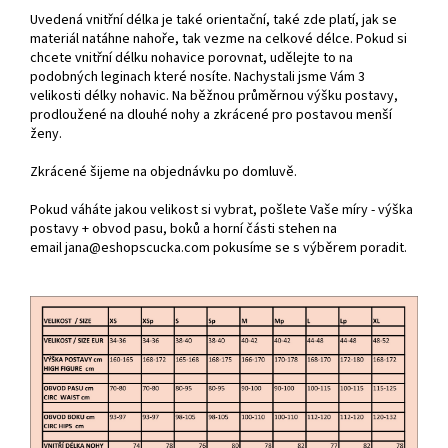
Uvedená vnitřní délka je také orientační, také zde platí, jak se
materiál natáhne nahoře, tak vezme na celkové délce. Pokud si
chcete vnitřní délku nohavice porovnat, udělejte to
na
podobných leginach které nosíte.
Nachystali jsme Vám 3
velikosti délky nohavic.
Na běžnou průměrnou výšku postavy,
prodloužené na dlouhé nohy a zkrácené pro postavou menší
ženy.
Zkrácené šijeme na objednávku po domluvě.
Pokud váháte jakou velikost si vybrat, pošlete Vaše míry - výška
postavy + obvod pasu, boků a horní části stehen na
email
jana@eshopscucka.com pokusíme se s výběrem poradit.