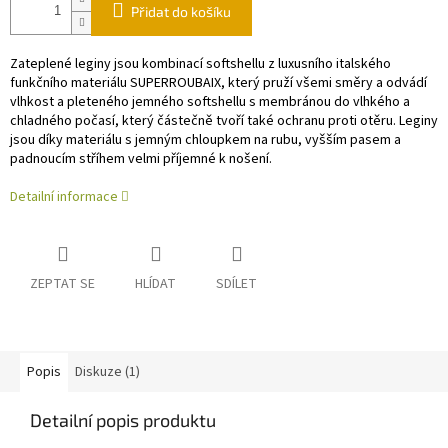
Přidat do košíku
Zateplené leginy jsou kombinací softshellu z luxusního italského
funkčního materiálu SUPERROUBAIX, který pruží všemi směry a odvádí
vlhkost a pleteného jemného softshellu s membránou do vlhkého a
chladného počasí, který částečně tvoří také ochranu proti otěru. Leginy
jsou díky materiálu s jemným chloupkem na rubu, vyšším pasem a
padnoucím stříhem velmi příjemné k nošení.
Detailní informace
ZEPTAT SE
HLÍDAT
SDÍLET
Popis
Diskuze (1)
Detailní popis produktu