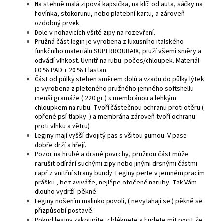
Na stehně malá zipová kapsička, na klíč od auta, sáčky na
hovínka, stokorunu, nebo platební kartu, a zároveň
ozdobný prvek.
Dole v nohavicích všité zipy na rozevření.
Pružná část legin je vyrobena z luxusního italského
funkčního materiálu SUPERROUBAIX, pruží všemi směry a
odvádí vlhkost. Uvnitř na rubu počes/chloupek. Materiál
80 % PAD + 20 % Elastan.
Část od půlky stehen směrem dolů a vzadu do půlky lýtek
je vyrobena z pleteného pružného jemného softshellu
menší gramáže ( 220 gr ) s membránou a lehkým
chloupkem na rubu. Tvoří částečnou ochranu proti otěru (
opřené psí tlapky ) a membrána zároveň tvoří ochranu
proti vlhku a větru)
Leginy mají vyšší dvojitý pas s všitou gumou. V pase
dobře drží a hřejí.
Pozor na hrubé a drsné povrchy, pružnou část může
narušit odírání suchými zipy nebo jinými drsnými částmi
např z vnitřní strany bundy. Leginy perte v jemném pracím
prášku , bez aviváže, nejlépe otočené naruby. Tak Vám
dlouho vydrží pěkné.
Leginy nošením malinko povolí, ( nevytahají se ) pěkně se
přizpůsobí postavě.
Pokud leginy zakoupíte, obléknete a budete mít pocit že