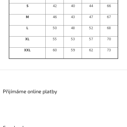
S
42
40
44
66
M
46
43
47
67
L
50
48
52
68
XL
55
53
57
70
XXL
60
59
62
73
Z
á
p
a
Přijímáme online platby
t
í