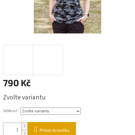
790 Kč
Měrná
Zvolte variantu
cena:
Velikost
Přidat do košíku