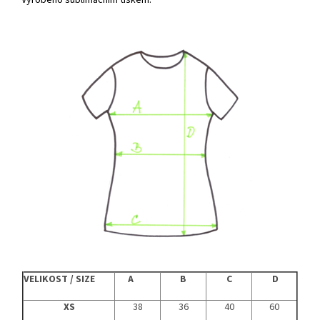
Vyrobeno sublimačním tiskem.
VELIKOST / SIZE
A
B
C
D
XS
38
36
40
60