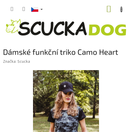
Přejít
NÁKUP
na
obsah
KOŠÍK
Dámské funkční triko Camo Heart
Značka:
Scucka