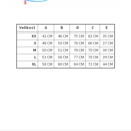
Velikost
A
B
D
C
E
XS
42 CM
46 CM
75 CM
63 CM
35 CM
S
46 CM
50 CM
76 CM
66 CM
37 CM
M
50 CM
52 CM
76 CM
70 CM
38 CM
L
53 CM
56 CM
77 CM
70 CM
39 CM
XL
58 CM
60 CM
84 CM
72 CM
44 CM