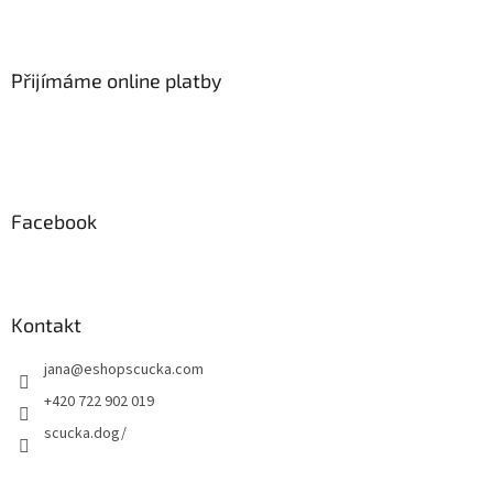
Z
á
p
a
Přijímáme online platby
t
í
Facebook
Kontakt
jana
@
eshopscucka.com
+420 722 902 019
scucka.dog/