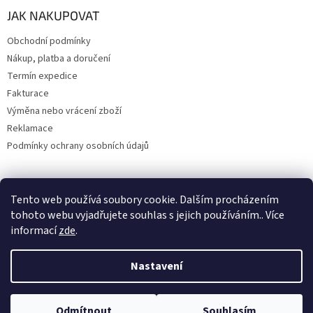
JAK NAKUPOVAT
Obchodní podmínky
Nákup, platba a doručení
Termín expedice
Fakturace
Výměna nebo vrácení zboží
Reklamace
Podmínky ochrany osobních údajů
Tento web používá soubory cookie. Dalším procházením
Upravil 404notfound.cz
tohoto webu vyjadřujete souhlas s jejich používáním.. Více
informací
zde
.
Nastavení
Vytvořil Shoptet
Odmítnout
Souhlasím
Copyright 2026
SCUCKADOG
. Všechna práva vyhrazena.