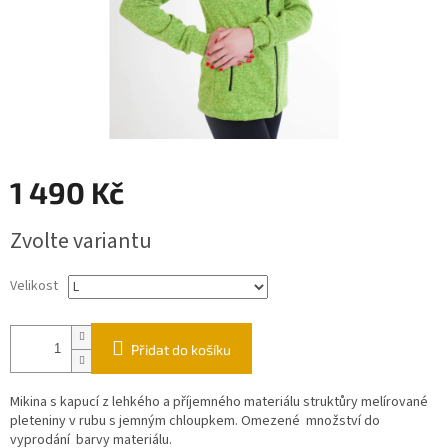
1 490 Kč
Měrná
Zvolte variantu
cena:
Velikost
Přidat do košíku
Mikina s kapucí z lehkého a příjemného materiálu struktůry melírované
pleteniny v rubu s jemným chloupkem. Omezené množství do
vyprodání barvy materiálu.