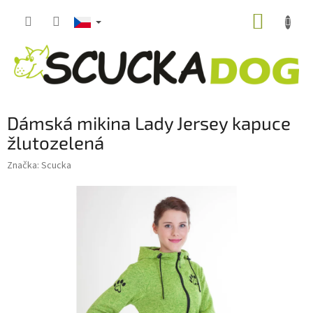
Přejít
NÁKUP
na
obsah
KOŠÍK
Dámská mikina Lady Jersey kapuce
žlutozelená
Značka:
Scucka