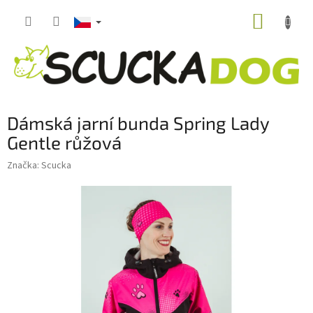
Přejít
NÁKUP
na
obsah
KOŠÍK
Dámská jarní bunda Spring Lady
Gentle růžová
Značka:
Scucka