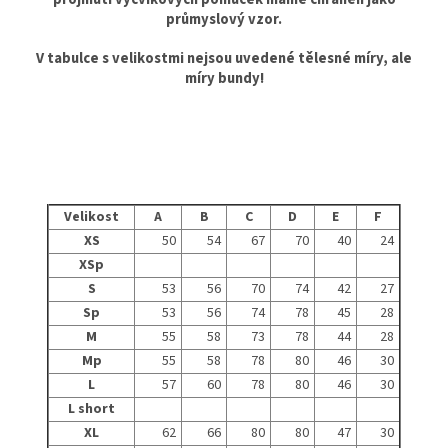
průmyslový vzor.
V tabulce s velikostmi nejsou uvedené tělesné míry, ale
míry bundy!
Velikost
A
B
C
D
E
F
XS
50
54
67
70
40
24
XSp
S
53
56
70
74
42
27
Sp
53
56
74
78
45
28
M
55
58
73
78
44
28
Mp
55
58
78
80
46
30
L
57
60
78
80
46
30
L short
XL
62
66
80
80
47
30