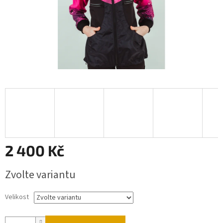
2 400 Kč
Měrná
Zvolte variantu
cena:
Velikost