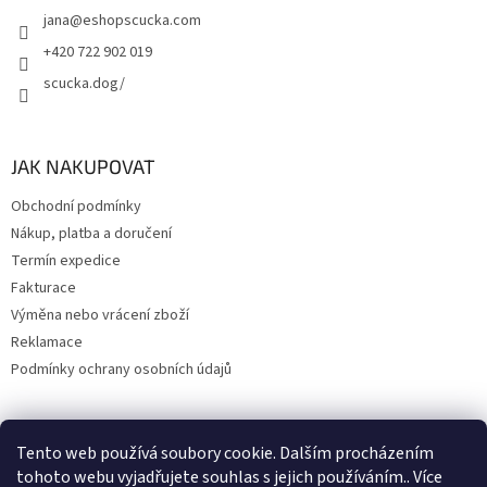
jana
@
eshopscucka.com
+420 722 902 019
scucka.dog/
JAK NAKUPOVAT
Obchodní podmínky
Nákup, platba a doručení
Termín expedice
Fakturace
Výměna nebo vrácení zboží
Reklamace
Podmínky ochrany osobních údajů
Tento web používá soubory cookie. Dalším procházením
Upravil 404notfound.cz
tohoto webu vyjadřujete souhlas s jejich používáním.. Více