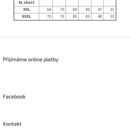
XL short
XXL
64
70
80
80
47
31
XXXL
70
73
85
83
48
33
Z
á
p
a
Přijímáme online platby
t
í
Facebook
Kontakt