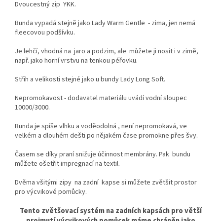
Dvoucestný zip YKK.
Bunda vypadá stejně jako Lady Warm Gentle - zima, jen nemá
fleecovou podšívku.
Je lehčí, vhodná na jaro a podzim, ale můžete ji nosit i v zimě,
např. jako horní vrstvu na tenkou péřovku.
Střih a velikosti stejné jako u bundy Lady Long Soft.
Nepromokavost - dodavatel materiálu uvádí vodní sloupec
10000/3000.
Bunda je spíše vlhku a voděodolná , není nepromokavá, ve
velkém a dlouhém dešti po nějakém čase promokne přes švy.
Časem se díky praní snižuje účinnost membrány. Pak bundu
můžete ošetřit impregnací na textil.
Dvěma všitými zipy na zadní kapse si můžete zvětšit prostor
pro výcvikové pomůcky.
Tento zvětšovací systém na zadních kapsách pro větší
projmutí výcvikových pomůcek máme chráněn jako