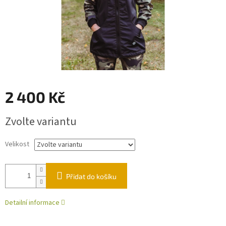
2 400 Kč
Měrná
Zvolte variantu
cena:
Velikost
Přidat do košíku
Detailní informace