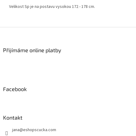
Velikost Sp je na postavu vysokou 172 - 178 cm.
Z
á
p
a
Přijímáme online platby
t
í
Facebook
Kontakt
jana
@
eshopscucka.com