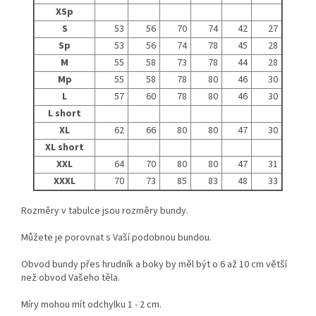
XSp
S
53
56
70
74
42
27
Sp
53
56
74
78
45
28
M
55
58
73
78
44
28
Mp
55
58
78
80
46
30
L
57
60
78
80
46
30
L short
XL
62
66
80
80
47
30
XL short
XXL
64
70
80
80
47
31
XXXL
70
73
85
83
48
33
Rozměry v tabulce jsou rozměry bundy.
Můžete je porovnat s Vaší podobnou bundou.
Obvod bundy přes hrudník a boky by měl být o 6 až 10 cm větší
než obvod Vašeho těla.
Míry mohou mít odchylku 1 - 2 cm.