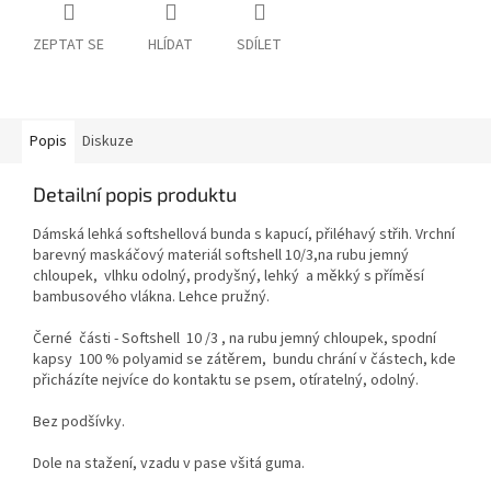
ZEPTAT SE
HLÍDAT
SDÍLET
Popis
Diskuze
Detailní popis produktu
Dámská lehká softshellová bunda s kapucí, přiléhavý střih. Vrchní
barevný maskáčový materiál softshell 10/3,na rubu jemný
chloupek, vlhku odolný, prodyšný, lehký a měkký s příměsí
bambusového vlákna. Lehce pružný.
Černé části - Softshell 10 /3 , na rubu jemný chloupek, spodní
kapsy 100 % polyamid se zátěrem, bundu chrání v částech, kde
přicházíte nejvíce do kontaktu se psem, otíratelný, odolný.
Bez podšívky.
Dole na stažení, vzadu v pase všitá guma.