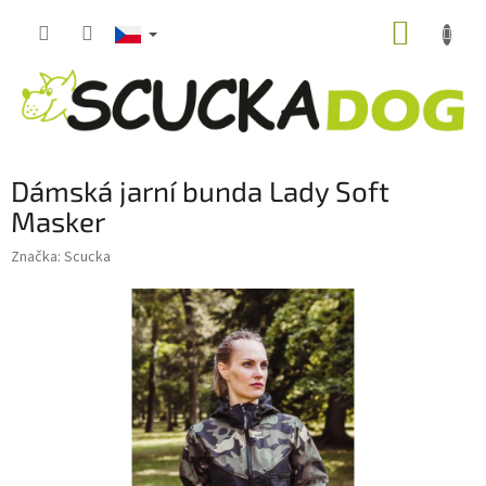
Přejít
NÁKUP
na
obsah
KOŠÍK
Dámská jarní bunda Lady Soft
Masker
Značka:
Scucka