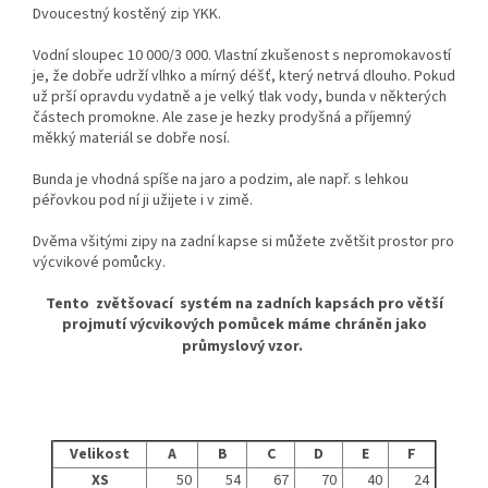
Dvoucestný kostěný zip YKK.
Vodní sloupec 10 000/3 000. Vlastní zkušenost s nepromokavostí
je, že dobře udrží vlhko a mírný déšť, který netrvá dlouho. Pokud
už prší opravdu vydatně a je velký tlak vody, bunda v některých
částech promokne. Ale zase je hezky prodyšná a příjemný
měkký materiál se dobře nosí.
Bunda je vhodná spíše na jaro a podzim, ale např. s lehkou
péřovkou pod ní ji užijete i v zimě.
Dvěma všitými zipy na zadní kapse si můžete zvětšit prostor pro
výcvikové pomůcky.
Tento zvětšovací systém na zadních kapsách pro větší
projmutí výcvikových pomůcek máme chráněn jako
průmyslový vzor.
Velikost
A
B
C
D
E
F
XS
50
54
67
70
40
24