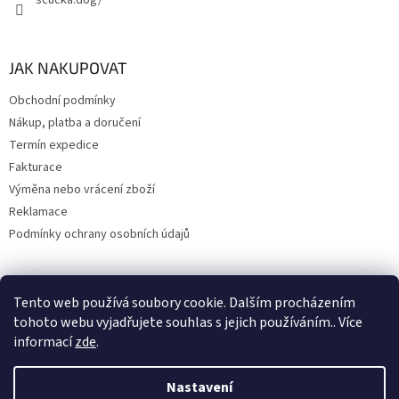
scucka.dog/
JAK NAKUPOVAT
Obchodní podmínky
Nákup, platba a doručení
Termín expedice
Fakturace
Výměna nebo vrácení zboží
Reklamace
Podmínky ochrany osobních údajů
Tento web používá soubory cookie. Dalším procházením
Upravil 404notfound.cz
tohoto webu vyjadřujete souhlas s jejich používáním.. Více
informací
zde
.
Nastavení
Vytvořil Shoptet