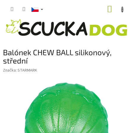
Přejít
NÁKUP
na
obsah
KOŠÍK
Balónek CHEW BALL silikonový,
střední
Značka:
STARMARK