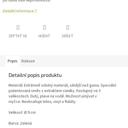
po dobu Vaší nepřítomnosti.
Detailní informace
ZEPTAT SE
HLÍDAT
SDÍLET
Popis
Diskuze
Detailní popis produktu
Materiál: Extrémně odolný materiál, silnější než guma. Speciální
patentovaná směs s extraktem vanilky. Dostupný ve 3
velikostech. Dutý, plave na vodě. Možnost umývat v
myčce. Neobsahuje latex, vinyl a ftaláty.
Velikost: Ø 9 cm
Barva: Zelená