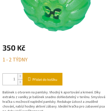
350 Kč
Měrná
1 - 2 TÝDNY
cena:
Přidat do košíku
Balónek s otvorem na pamlsky. Vhodný k aportování a krmení. Díky
extraktu z vanilky je balónek snadno dohledatelný v terénu. Smyslová
hračka s možností naplnění pamlsky. Redukuje úzkost a znuděné
chování, nabízí hodiny aktivní zábavy. Ideální hračka pro zabavení psa