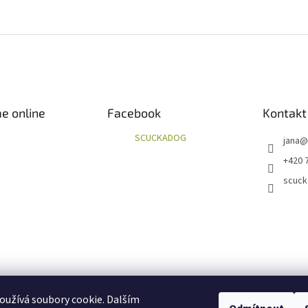
e online
Facebook
Kontakt
SCUCKADOG
jana
@
+420 
scuck
užívá soubory cookie. Dalším