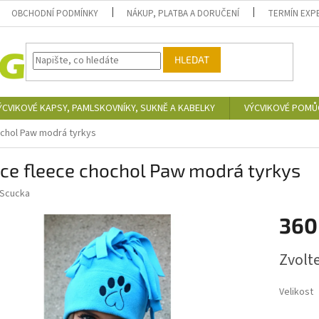
OBCHODNÍ PODMÍNKY
NÁKUP, PLATBA A DORUČENÍ
TERMÍN EXP
HLEDAT
ÝCVIKOVÉ KAPSY, PAMLSKOVNÍKY, SUKNĚ A KABELKY
VÝCVIKOVÉ POMŮ
ochol Paw modrá tyrkys
ce fleece chochol Paw modrá tyrkys
Scucka
360
Měrná
Zvolt
cena:
Velikost