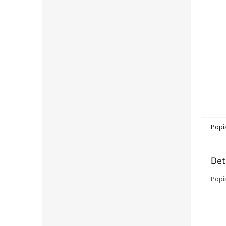
n
e
l
Popi
Det
Popi