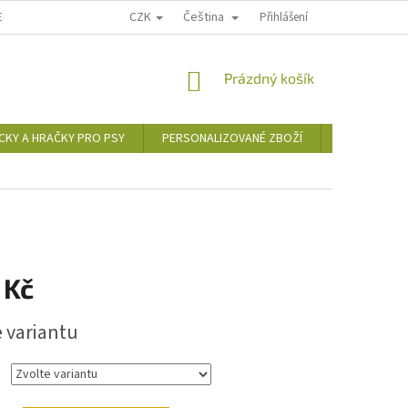
CZK
Čeština
EDICE
FAKTURACE
VÝMĚNA NEBO VRÁCENÍ ZBOŽÍ
Přihlášení
REKLAMAC
NÁKUPNÍ
Prázdný košík
KOŠÍK
CKY A HRAČKY PRO PSY
PERSONALIZOVANÉ ZBOŽÍ
DÁRKOVÉ P
 Kč
e variantu