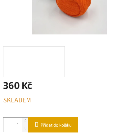
360 Kč
Měrná
SKLADEM
cena:
Přidat do košíku