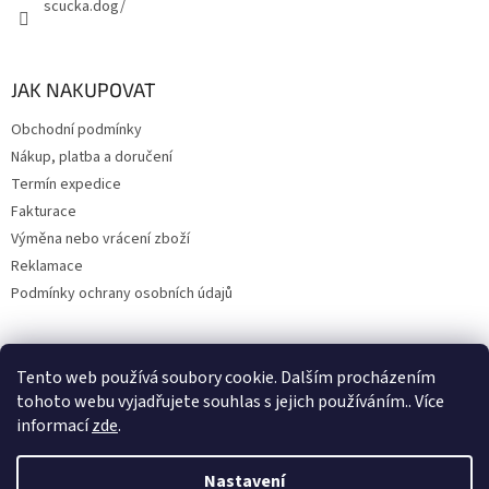
scucka.dog/
JAK NAKUPOVAT
Obchodní podmínky
Nákup, platba a doručení
Termín expedice
Fakturace
Výměna nebo vrácení zboží
Reklamace
Podmínky ochrany osobních údajů
Tento web používá soubory cookie. Dalším procházením
Upravil 404notfound.cz
tohoto webu vyjadřujete souhlas s jejich používáním.. Více
informací
zde
.
Nastavení
Vytvořil Shoptet