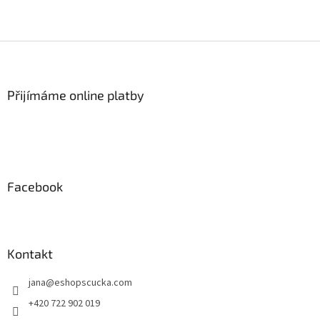
Z
á
p
a
Přijímáme online platby
t
í
Facebook
Kontakt
jana
@
eshopscucka.com
+420 722 902 019