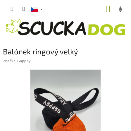
Přejít
NÁKUP
na
obsah
KOŠÍK
Balónek ringový velký
Značka:
Gappay